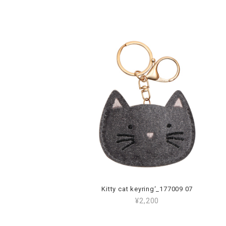
Kitty cat keyring‘_177009 07
¥2,200