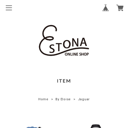
ITEM
Home
By Eloise
Jaguar