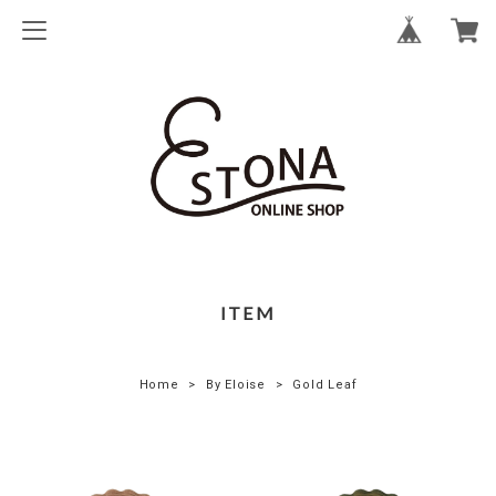
ITEM
Home
By Eloise
Gold Leaf